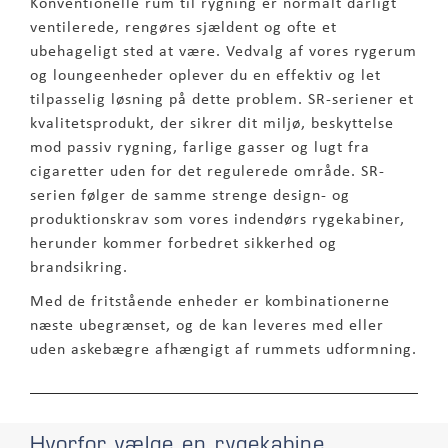
Konventionelle rum til rygning er normalt dårligt
ventilerede, rengøres sjældent og ofte et
ubehageligt sted at være. Vedvalg af vores rygerum
og loungeenheder oplever du en effektiv og let
tilpasselig løsning på dette problem. SR-seriener et
kvalitetsprodukt, der sikrer dit miljø, beskyttelse
mod passiv rygning, farlige gasser og lugt fra
cigaretter uden for det regulerede område. SR-
serien følger de samme strenge design- og
produktionskrav som vores indendørs rygekabiner,
herunder kommer forbedret sikkerhed og
brandsikring.
Med de fritstående enheder er kombinationerne
næste ubegrænset, og de kan leveres med eller
uden askebægre afhængigt af rummets udformning.
Hvorfor vælge en rygekabine