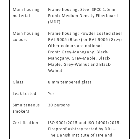
Main housing
Frame housing: Steel SPCC 1.5mm
material
Front: Medium Density Fiberboard
(MDF)
Main housing
Frame housing: Powder coated steel
colours
RAL 9005 (Black) or RAL 9006 (Grey)
Other colours are optional
Front: Grey-Mahogany, Black-
Mahogany, Grey-Maple, Black-
Maple, Grey-Walnut and Black-
Walnut
Glass
8 mm tempered glass
Leak tested
Yes
Simultaneous
30 persons
smokers
Certification
ISO 9001:2015 and ISO 14001:2015.
Fireproof ashtray tested by DBI –
The Danish Institute of Fire and