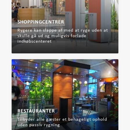
SHOPPINGCENTRER
Rygere kan slappe af med at ryge uden at
skulle gå ud og muligvis forlade
indkøbscenteret
RESTAURANTER
Tilbyder alle gæster et behageligt ophold
uden passiv rygning