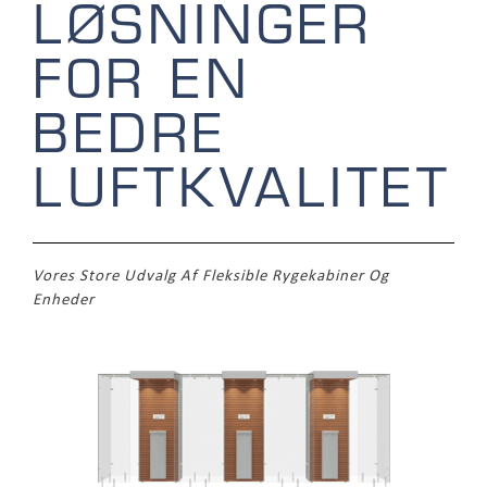
LØSNINGER
FOR EN
BEDRE
LUFTKVALITET
Vores Store Udvalg Af Fleksible Rygekabiner Og
Enheder