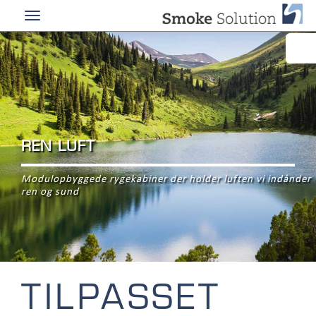
REN LUFT
Modulopbyggede rygekabiner der holder luften vi indånder
ren og sund
TILPASSET