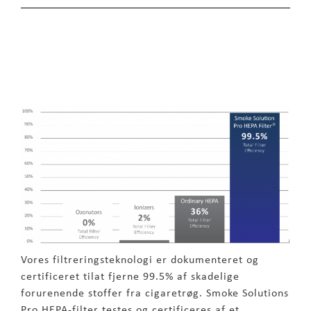
Vores filtreringsteknologi er dokumenteret og
certificeret tilat fjerne 99.5% af skadelige
forurenende stoffer fra cigaretrøg. Smoke Solutions
Pro HEPA-filter testes og certificeres af et