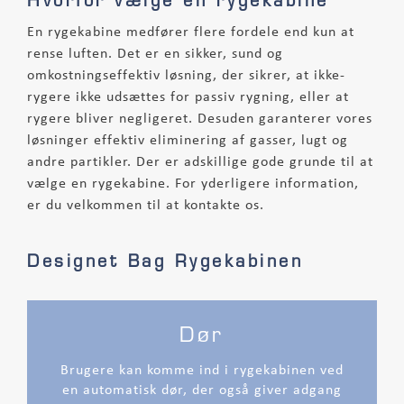
Hvorfor vælge en rygekabine
En rygekabine medfører flere fordele end kun at
rense luften. Det er en sikker, sund og
omkostningseffektiv løsning, der sikrer, at ikke-
rygere ikke udsættes for passiv rygning, eller at
rygere bliver negligeret. Desuden garanterer vores
løsninger effektiv eliminering af gasser, lugt og
andre partikler. Der er adskillige gode grunde til at
vælge en rygekabine. For yderligere information,
er du velkommen til at kontakte os.
Designet Bag Rygekabinen
Dør
Brugere kan komme ind i rygekabinen ved
en automatisk dør, der også giver adgang